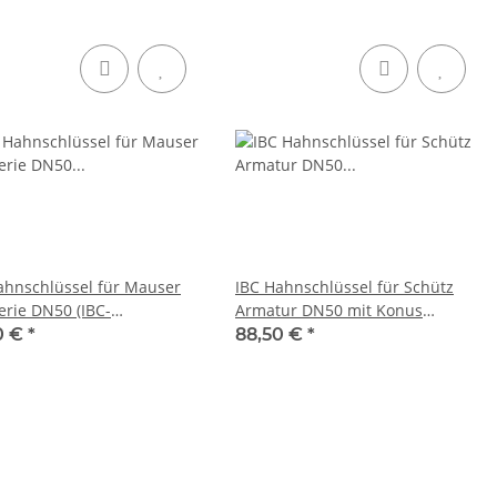
ahnschlüssel für Mauser
IBC Hahnschlüssel für Schütz
ie DN50 (IBC-
Armatur DN50 mit Konus
hahn)
(Kunststoffüberwurfmutter)
0 €
*
88,50 €
*
1.4301