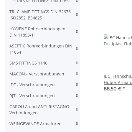
GETRÄNKE FITTINGS DIN 11851
TRI CLAMP FITTINGS DIN 32676,
ISO2852, BS4825
HYGIENE Rohrverbindungen
DIN 11853-1
ASEPTIC Rohrverbindungen DIN
11864
SMS FITTINGS 1146
MACON - Verschraubungen
IBC Hahnschlüs
IDF - Verschraubungen
88,50 €
*
RJT - Verschraubungen
GAROLLA und ANTI RISTAGNO
Verbindungen
WEINGEWINDE Armaturen