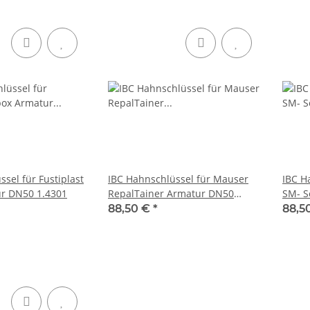
sel für Fustiplast
IBC Hahnschlüssel für Mauser
IBC H
Flubox Armatur DN50 1.4301
RepalTainer Armatur DN50
SM- Ser
1.4301
Kugel
88,50 €
*
88,5