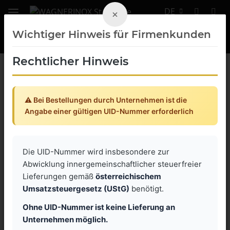
DE
×
Wichtiger Hinweis für Firmenkunden
Rechtlicher Hinweis
Gewindefittings NPT
⚠️ Bei Bestellungen durch Unternehmen ist die
Reduzierstück NPT
Angabe einer gültigen UID-Nummer erforderlich
Die UID-Nummer wird insbesondere zur
Artikel 1 - 13 von 13
Abwicklung innergemeinschaftlicher steuerfreier
Lieferungen gemäß
österreichischem
Umsatzsteuergesetz (UStG)
benötigt.
Ohne UID-Nummer ist keine Lieferung an
Unternehmen möglich.