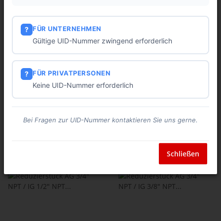
FÜR UNTERNEHMEN
?
Gültige UID-Nummer zwingend erforderlich
Reduzierstück AG 1/2" NPT /
Reduzierstück AG 1/2" NPT /
IG 1/4" NPT 1.4408 10 bar
IG 3/8" NPT 1.4408 10 bar
FÜR PRIVATPERSONEN
?
9,79 €
*
7,55 €
*
Keine UID-Nummer erforderlich
Bei Fragen zur UID-Nummer kontaktieren Sie uns gerne.
Schließen