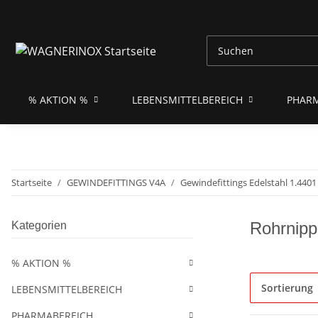
% AKTION %
LEBENSMITTELBEREICH
PHAR
Startseite
GEWINDEFITTINGS V4A
Gewindefittings Edelstahl 1.440
Rohrnipp
Kategorien
% AKTION %
Sortierung
LEBENSMITTELBEREICH
PHARMABEREICH