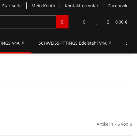
Startseite
Mein Konto
Kontaktformular
Facebook
0,00 €
INGS V4A
SCHWEISSFITTINGS Edelstahl V4A
SCHN
Artikel 1 - 6 von 6