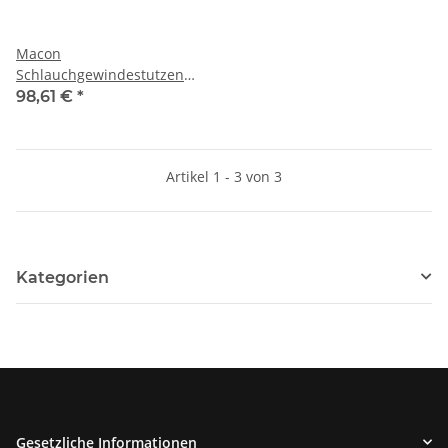
Macon
Schlauchgewindestutzen
DN70 mit Tülle 70mm
98,61 €
*
1.4404
Artikel 1 - 3 von 3
Kategorien
Gesetzliche Informationen