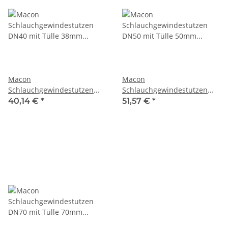
Macon
Macon
Schlauchgewindestutzen
Schlauchgewindestutzen
DN40 mit Tülle 38mm
DN50 mit Tülle 50mm
40,14 €
*
51,57 €
*
1.4404
1.4404