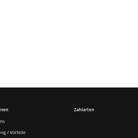
onen
Zahlarten
uns
ng / Vorteile