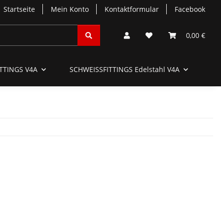
Startseite
Mein Konto
Kontaktformular
Facebook
0,00 €
TTINGS V4A
SCHWEISSFITTINGS Edelstahl V4A
SC