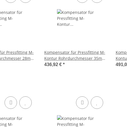
ür Pressfitting M-
Kompensator für Pressfitting M-
Kompe
durchmesser 28mm
Kontur Rohrdurchmesser 35mm
Kont
Länge 241mm 1.4404
Länge 251mm 1.4404
436,92 €
*
491,