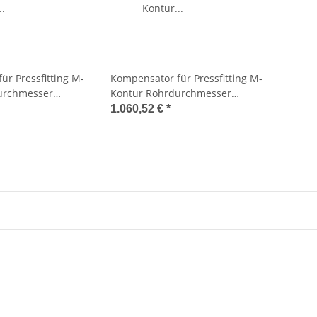
ür Pressfitting M-
Kompensator für Pressfitting M-
urchmesser
Kontur Rohrdurchmesser
76,1mm Länge 353mm 1.4404
88,9mm Länge 494mm 1.4404
1.060,52 €
*