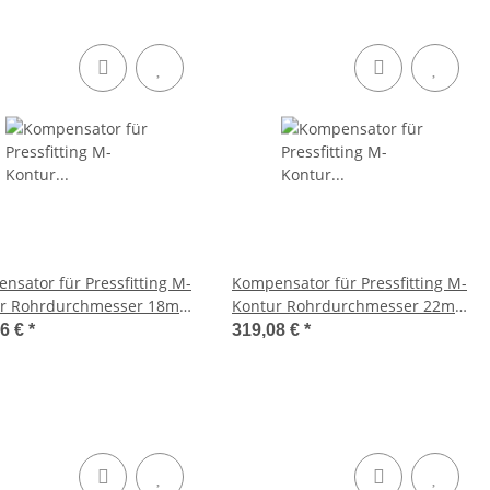
nsator für Pressfitting M-
Kompensator für Pressfitting M-
ur Rohrdurchmesser 18mm
Kontur Rohrdurchmesser 22mm
Länge 235mm 1.4404
Länge 241mm 1.4404
06 €
*
319,08 €
*