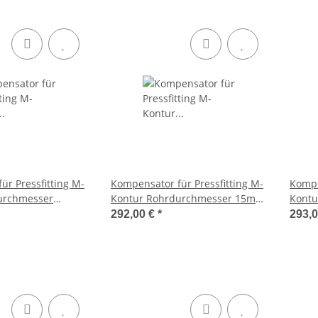
ür Pressfitting M-
Kompensator für Pressfitting M-
Kompe
urchmesser
Kontur Rohrdurchmesser 15mm
Kont
108mm Länge 434mm 1.4404
Länge 235mm 1.4404
292,00 €
*
293,