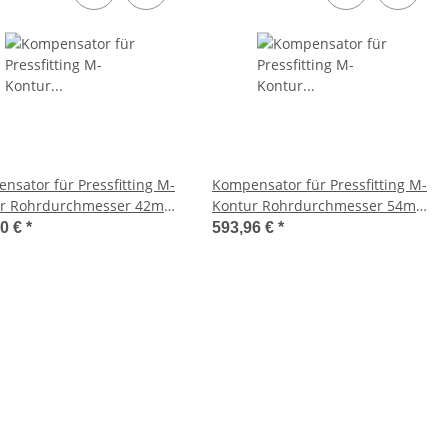
nsator für Pressfitting M-
Kompensator für Pressfitting M-
ur Rohrdurchmesser 42mm
Kontur Rohrdurchmesser 54mm
Länge 261mm 1.4404
Länge 269mm 1.4404
00 €
*
593,96 €
*