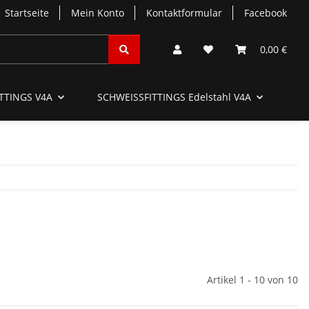
Startseite
Mein Konto
Kontaktformular
Facebook
0,00 €
TTINGS V4A
SCHWEISSFITTINGS Edelstahl V4A
SC
Artikel 1 - 10 von 10