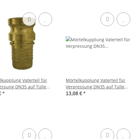
lkupplung Vaterteil für
Mörtelkupplung Vaterteil für
essung DN35 auf Tülle
Verpressung DN35 auf Tülle
Stahl gelb verzinkt
38mm Stahl gelb verzinkt
€
*
13,08 €
*
m 23,5
System 22