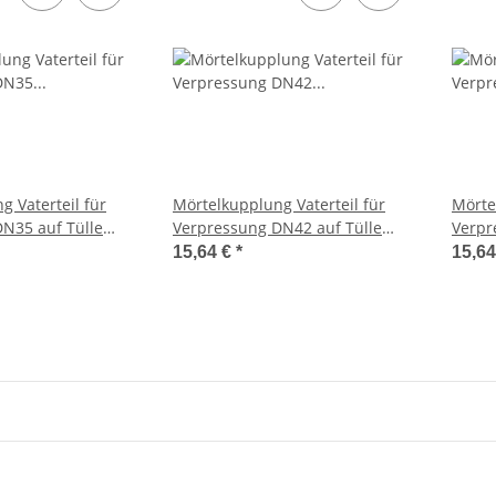
 Vaterteil für
Mörtelkupplung Vaterteil für
Mörte
N35 auf Tülle
Verpressung DN42 auf Tülle
Verpr
lb verzinkt
42mm Stahl gelb verzinkt
50mm 
15,64 €
*
15,6
System 22
Syste