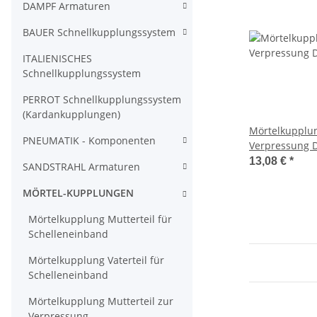
DAMPF Armaturen
BAUER Schnellkupplungssystem
ITALIENISCHES
Schnellkupplungssystem
PERROT Schnellkupplungssystem
(Kardankupplungen)
Mörtelkupplung
PNEUMATIK - Komponenten
Verpressung D
38mm Stahl ge
13,08 €
*
SANDSTRAHL Armaturen
System 23,5
MÖRTEL-KUPPLUNGEN
Mörtelkupplung Mutterteil für
Schelleneinband
Mörtelkupplung Vaterteil für
Schelleneinband
Mörtelkupplung Mutterteil zur
Verpressung