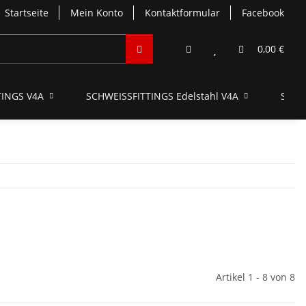
Startseite
Mein Konto
Kontaktformular
Facebook
0,00 €
INGS V4A
SCHWEISSFITTINGS Edelstahl V4A
SCHN
Artikel 1 - 8 von 8