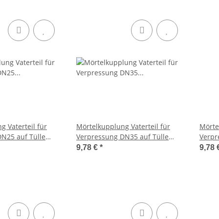
 Vaterteil für
Mörtelkupplung Vaterteil für
Mörte
N25 auf Tülle
Verpressung DN35 auf Tülle
Verpr
lb verzinkt
35mm Stahl gelb verzinkt
35mm 
9,78 €
*
9,78 
System 22
Syste