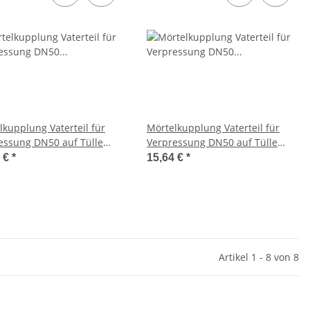
lkupplung Vaterteil für
Mörtelkupplung Vaterteil für
essung DN50 auf Tülle
Verpressung DN50 auf Tülle
Stahl gelb verzinkt
50mm Stahl gelb verzinkt
4 €
*
15,64 €
*
m 22
System 23,5
Artikel 1 - 8 von 8