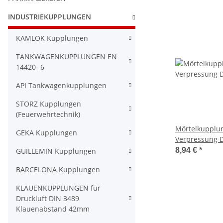
INDUSTRIEKUPPLUNGEN
KAMLOK Kupplungen
TANKWAGENKUPPLUNGEN EN
14420- 6
API Tankwagenkupplungen
STORZ Kupplungen
(Feuerwehrtechnik)
Mörtelkupplung
GEKA Kupplungen
Verpressung D
25mm Stahl ge
8,94 €
*
GUILLEMIN Kupplungen
System 22
BARCELONA Kupplungen
KLAUENKUPPLUNGEN für
Druckluft DIN 3489
Klauenabstand 42mm