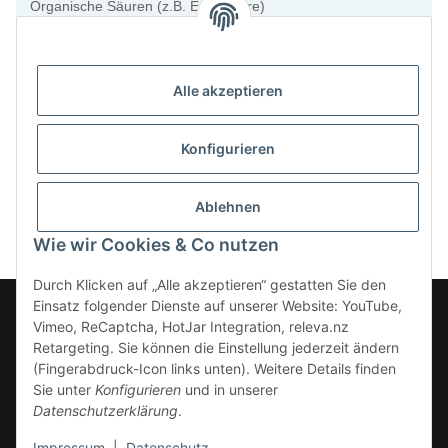
Organische Säuren (z.B. Essigsäure)
Ketone (z.B. Methylethylketon)
Laugen (z.B. Natronlauge, Kalilauge)
Organische Lösemittel (z.B. Methanol)
Umsetzung von Anforderungen an das Hygienic Design
Alle akzeptieren
Konfigurieren
Kategorien
Ablehnen
Wie wir Cookies & Co nutzen
Durch Klicken auf „Alle akzeptieren“ gestatten Sie den
Einsatz folgender Dienste auf unserer Website: YouTube,
Vimeo, ReCaptcha, HotJar Integration, releva.nz
Retargeting. Sie können die Einstellung jederzeit ändern
(Fingerabdruck-Icon links unten). Weitere Details finden
Vertrag widerrufen
Sie unter
Konfigurieren
und in unserer
Datenschutzerklärung
.
* Alle Preise zzgl. gesetzlicher USt., zzgl.
Versand
Impressum
|
Datenschutz