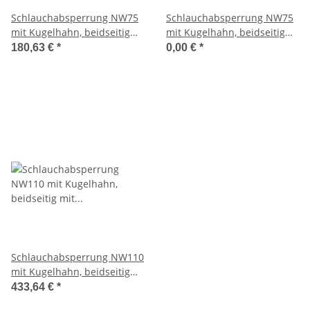
Schlauchabsperrung NW75
Schlauchabsperrung NW75
mit Kugelhahn, beidseitig
mit Kugelhahn, beidseitig
mit B-Festkupplungen,
mit B-Festkupplungen,
180,63 €
*
0,00 €
*
Durchgang 52 mm
Durchgang voll
Schlauchabsperrung NW110
mit Kugelhahn, beidseitig
mit A-Festkupplungen,
433,64 €
*
Durchgang frei