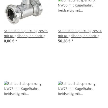
Schlauchabsperrung NW25
Schlauchabsperrung NW50
mit Kugelhahn, beidseitig
mit Kugelhahn, beidseitig
mit D-Festkupplungen,
mit C-Festkupplungen,
0,00 €
*
56,28 €
*
Durchgang frei
Durchgang 30 mm