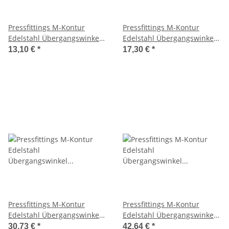
Pressfittings M-Kontur
Pressfittings M-Kontur
Edelstahl Übergangswinkel
Edelstahl Übergangswinkel
90° AG 22x3/4"
90° AG 28x1"
13,10 €
*
17,30 €
*
Pressfittings M-Kontur
Pressfittings M-Kontur
Edelstahl Übergangswinkel
Edelstahl Übergangswinkel
90° AG 35x1 1/4"
90° AG 42x1 1/2"
30,73 €
*
42,64 €
*