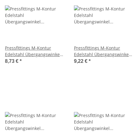
Pressfittings M-Kontur
Pressfittings M-Kontur
Edelstahl Übergangswinkel
Edelstahl Übergangswinkel
90° AG 15x1/2"
90° AG 18x1/2"
8,73 €
*
9,22 €
*