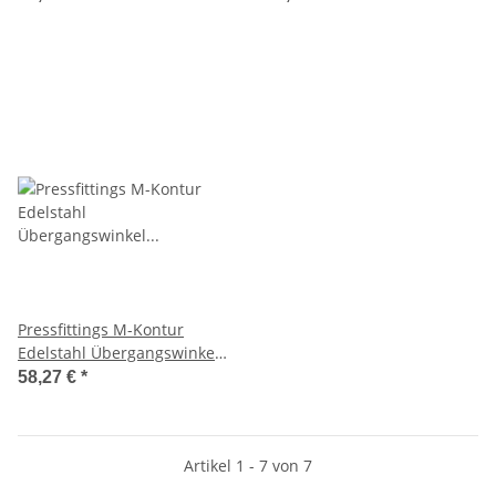
Pressfittings M-Kontur
Edelstahl Übergangswinkel
90° AG 54x2"
58,27 €
*
Artikel 1 - 7 von 7