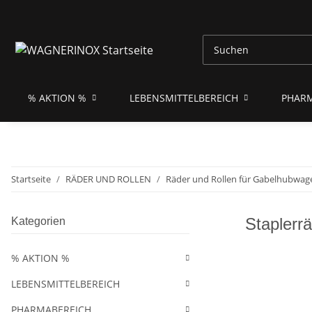
% AKTION %
LEBENSMITTELBEREICH
PHAR
Startseite
RÄDER UND ROLLEN
Räder und Rollen für Gabelhubwage
Staplerrä
Kategorien
% AKTION %
LEBENSMITTELBEREICH
PHARMABEREICH