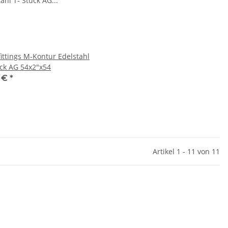
fittings M-Kontur Edelstahl
ück AG 54x2"x54
1 €
*
Artikel 1 - 11 von 11