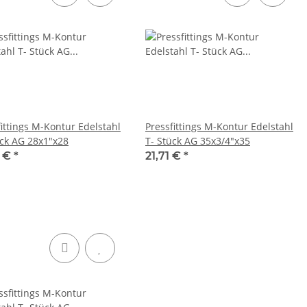
fittings M-Kontur Edelstahl
Pressfittings M-Kontur Edelstahl
ück AG 28x1"x28
T- Stück AG 35x3/4"x35
3 €
*
21,71 €
*