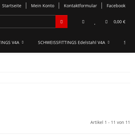
Startseite
Mein Konto
Kontaktformular
Facebook
0,00 €
INGS V4A
SCHWEISSFITTINGS Edelstahl V4A
SCHN
Artikel 1 - 11 von 11