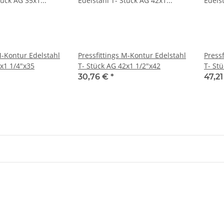
M-Kontur Edelstahl
Pressfittings M-Kontur Edelstahl
Press
5x1 1/4"x35
T- Stück AG 42x1 1/2"x42
T- St
30,76 €
*
47,2