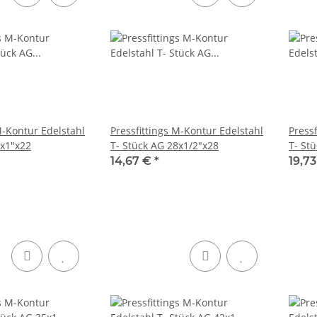
M-Kontur Edelstahl
Pressfittings M-Kontur Edelstahl
Press
2x1"x22
T- Stück AG 28x1/2"x28
T- St
14,67 €
*
19,7