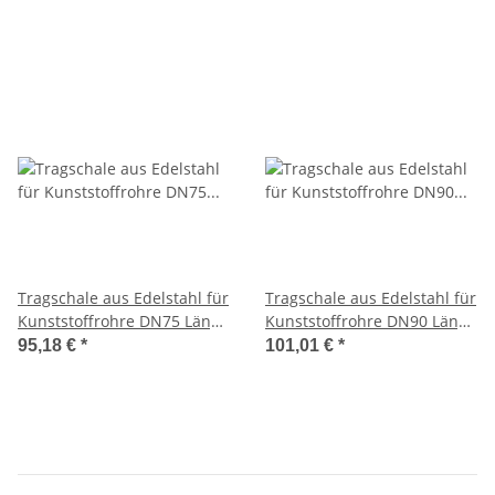
Tragschale aus Edelstahl für
Tragschale aus Edelstahl für
Kunststoffrohre DN75 Länge
Kunststoffrohre DN90 Länge
2000mm 1.4301
2000mm 1.4301
95,18 €
*
101,01 €
*