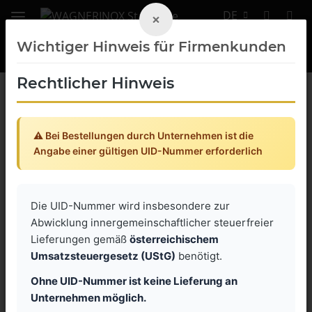
DE
×
Wichtiger Hinweis für Firmenkunden
Rechtlicher Hinweis
SOLAR
⚠️ Bei Bestellungen durch Unternehmen ist die
SOLAR Klemmen für
Angabe einer gültigen UID-Nummer erforderlich
Dünnschichtmodule
Die UID-Nummer wird insbesondere zur
Abwicklung innergemeinschaftlicher steuerfreier
Artikel 1 - 2 von 2
Lieferungen gemäß
österreichischem
Umsatzsteuergesetz (UStG)
benötigt.
Ohne UID-Nummer ist keine Lieferung an
Unternehmen möglich.