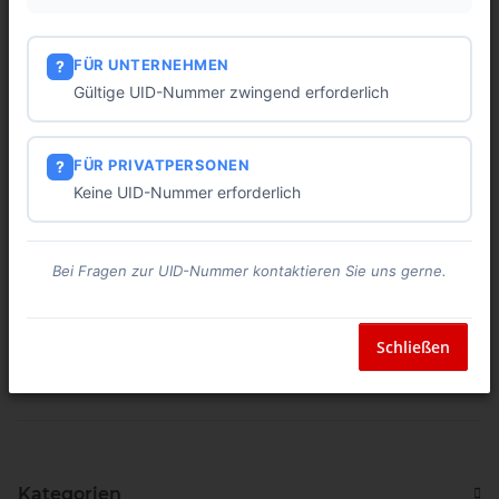
FÜR UNTERNEHMEN
?
Gültige UID-Nummer zwingend erforderlich
FÜR PRIVATPERSONEN
?
SOLAR Endklemme für
SOLAR Mittelklemme für
Keine UID-Nummer erforderlich
Dünnschichtmodule Endkl.
Dünnschichtmodule Endkl.
Glas Modulh. 6-9mm 100
Glas Modulh. 6-9mm 100
526,00 €
*
521,56 €
*
Stück
Stück
Bei Fragen zur UID-Nummer kontaktieren Sie uns gerne.
Schließen
Artikel 1 - 2 von 2
Kategorien