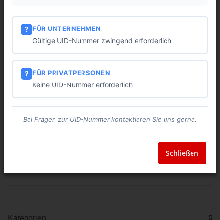
FÜR UNTERNEHMEN
?
Gültige UID-Nummer zwingend erforderlich
FÜR PRIVATPERSONEN
?
Schlauchtülle mit
Schlauchtülle mit
Keine UID-Nummer erforderlich
Überwurfmutter
Überwurfmutter 5/4" 20mm
V4A
ab
10,97 €
*
76,88 €
*
Bei Fragen zur UID-Nummer kontaktieren Sie uns gerne.
Schließen
Artikel 1 - 2 von 2
Kategorien