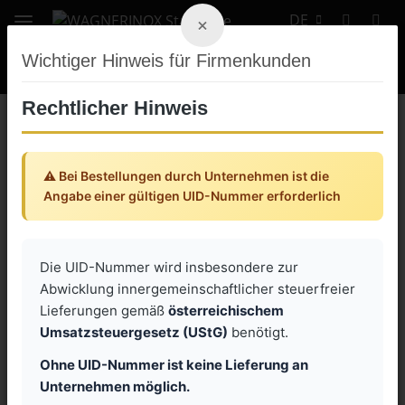
DE
×
Wichtiger Hinweis für Firmenkunden
Rechtlicher Hinweis
Gewindefittings Edelstahl 1.4401 PN10
⚠️ Bei Bestellungen durch Unternehmen ist die
Schlauchtülle mit Überwurfmutter
Angabe einer gültigen UID-Nummer erforderlich
drehbar 337IG
Die UID-Nummer wird insbesondere zur
Abwicklung innergemeinschaftlicher steuerfreier
Artikel 1 - 2 von 2
Lieferungen gemäß
österreichischem
Umsatzsteuergesetz (UStG)
benötigt.
Ohne UID-Nummer ist keine Lieferung an
Unternehmen möglich.