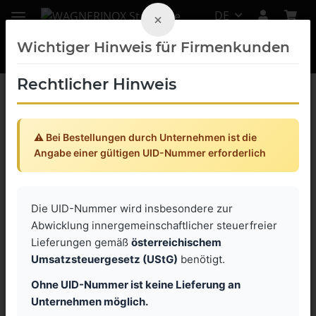
DE
×
Wichtiger Hinweis für Firmenkunden
Rechtlicher Hinweis
PUMPENTECHNIK
⚠️ Bei Bestellungen durch Unternehmen ist die
JABSCO Drehkolbenpumpen
Angabe einer gültigen UID-Nummer erforderlich
JABSCO 55- Serie
JABSCO Ultra- Linie
Die UID-Nummer wird insbesondere zur
Abwicklung innergemeinschaftlicher steuerfreier
JABSCO Hy- Linie+
Lieferungen gemäß
österreichischem
Umsatzsteuergesetz (UStG)
benötigt.
Ohne UID-Nummer ist keine Lieferung an
Kategorien
Unternehmen möglich.