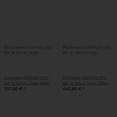
Zahnwelle Edelstahl HTD-
Zahnwelle Edelstahl HTD-
8M 30 Zähne Länge 200mm
8M 32 Zähne Länge 200mm
1.4305
1.4305
397,60 €
*
445,88 €
*