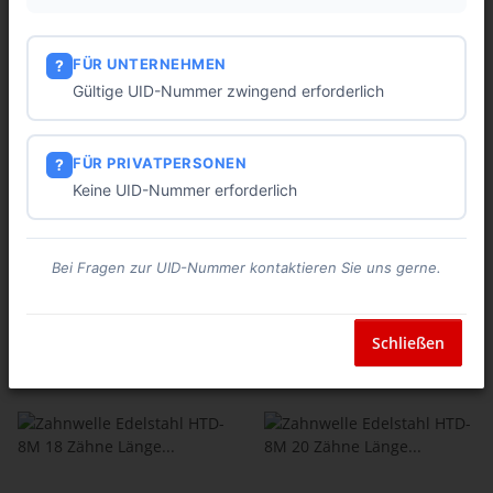
FÜR UNTERNEHMEN
?
Gültige UID-Nummer zwingend erforderlich
FÜR PRIVATPERSONEN
?
Zahnwelle Edelstahl HTD-
Zahnwelle Edelstahl HTD-
Keine UID-Nummer erforderlich
8M 15 Zähne Länge 200mm
8M 16 Zähne Länge 200mm
1.4305
1.4305
136,52 €
*
151,16 €
*
Bei Fragen zur UID-Nummer kontaktieren Sie uns gerne.
Schließen