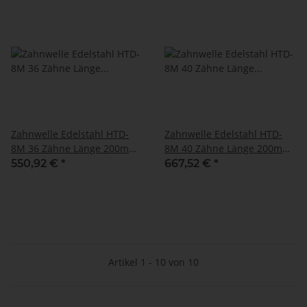
Zahnwelle Edelstahl HTD-
Zahnwelle Edelstahl HTD-
8M 36 Zähne Länge 200mm
8M 40 Zähne Länge 200mm
1.4305
1.4305
550,92 €
*
667,52 €
*
Artikel 1 - 10 von 10