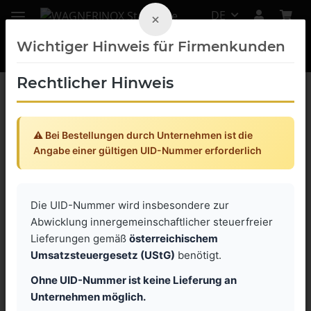
DE
×
Wichtiger Hinweis für Firmenkunden
Rechtlicher Hinweis
Zahnwellen Edelstahl
⚠️ Bei Bestellungen durch Unternehmen ist die
Zahnwellen Edelstahl HTD-8M
Angabe einer gültigen UID-Nummer erforderlich
1.4305
Die UID-Nummer wird insbesondere zur
Abwicklung innergemeinschaftlicher steuerfreier
Artikel 1 - 10 von 10
Lieferungen gemäß
österreichischem
Umsatzsteuergesetz (UStG)
benötigt.
Ohne UID-Nummer ist keine Lieferung an
Unternehmen möglich.