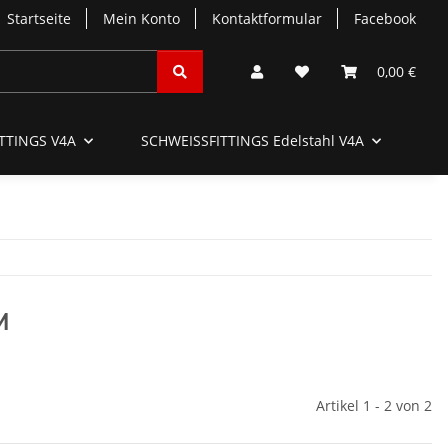
Startseite
Mein Konto
Kontaktformular
Facebook
0,00 €
TTINGS V4A
SCHWEISSFITTINGS Edelstahl V4A
SC
M
Artikel 1 - 2 von 2