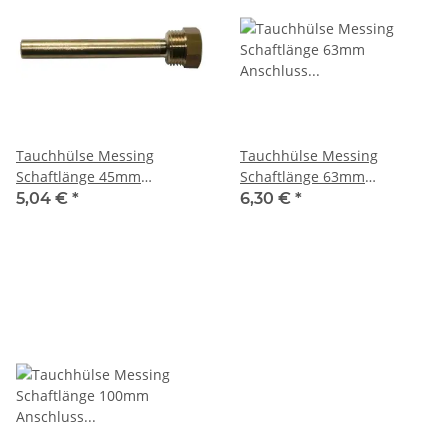
Tauchhülse Messing
Tauchhülse Messing
Schaftlänge 45mm
Schaftlänge 63mm
Anschluss R1/2"
Anschluss R1/2"
5,04 €
*
6,30 €
*