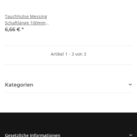
Tauchhülse Messing
Schaftlänge 100mm
Anschluss R1/2"
6,66 €
*
Artikel 1 - 3 von 3
Kategorien
Gesetzliche Informationen