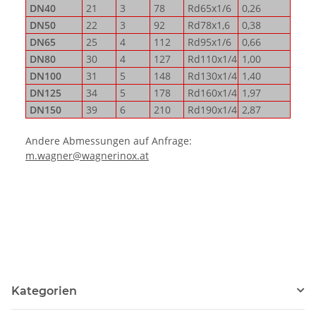
DN40
21
3
78
Rd65x1/6
0,26
DN50
22
3
92
Rd78x1,6
0,38
DN65
25
4
112
Rd95x1/6
0,66
DN80
30
4
127
Rd110x1/4
1,00
DN100
31
5
148
Rd130x1/4
1,40
DN125
34
5
178
Rd160x1/4
1,97
DN150
39
6
210
Rd190x1/4
2,87
Andere Abmessungen auf Anfrage:
m.wagner@wagnerinox.at
Kategorien