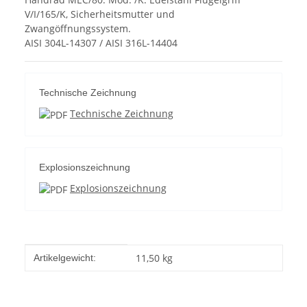
V/I/165/K, Sicherheitsmutter und
Zwangöffnungssystem.
AISI 304L-14307 / AISI 316L-14404
Technische Zeichnung
Technische Zeichnung
Explosionszeichnung
Explosionszeichnung
Produkteigenschaft
Wert
11,50
kg
Artikelgewicht: