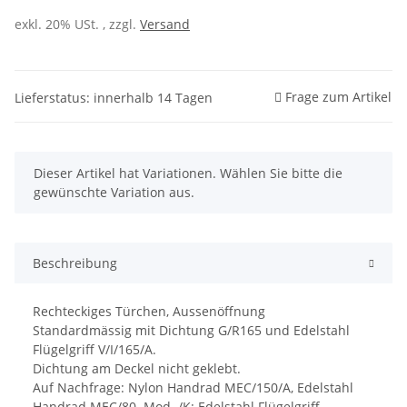
exkl. 20% USt. , zzgl.
Versand
Frage zum Artikel
Lieferstatus: innerhalb 14 Tagen
x
Dieser Artikel hat Variationen. Wählen Sie bitte die
gewünschte Variation aus.
Beschreibung
Rechteckiges Türchen, Aussenöffnung
Standardmässig mit Dichtung G/R165 und Edelstahl
Flügelgriff V/I/165/A.
Dichtung am Deckel nicht geklebt.
Auf Nachfrage: Nylon Handrad MEC/150/A, Edelstahl
Handrad MEC/80. Mod. /K: Edelstahl Flügelgriff