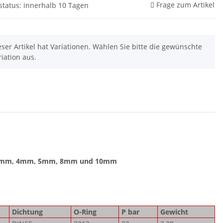
Frage zum Artikel
rstatus: innerhalb 10 Tagen
eser Artikel hat Variationen. Wählen Sie bitte die gewünschte
riation aus.
 3mm, 4mm, 5mm, 8mm und 10mm
Dichtung
O-Ring
P bar
Gewicht