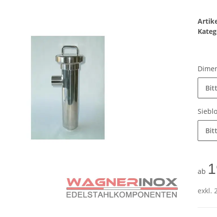
Arti
Kateg
Dime
Bit
Siebl
Bit
1
ab
exkl. 