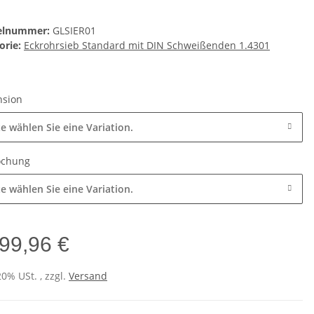
kelnummer:
GLSIER01
orie:
Eckrohrsieb Standard mit DIN Schweißenden 1.4301
nsion
te wählen Sie eine Variation.
ochung
te wählen Sie eine Variation.
99,96 €
20% USt. , zzgl.
Versand