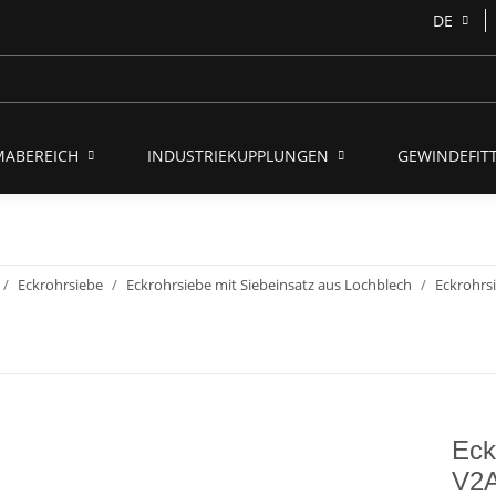
DE
MABEREICH
INDUSTRIEKUPPLUNGEN
GEWINDEFITT
Eckrohrsiebe
Eckrohrsiebe mit Siebeinsatz aus Lochblech
Eckrohrs
Eck
V2