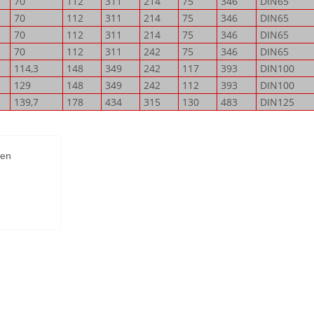
70
112
311
214
75
346
DIN65
70
112
311
214
75
346
DIN65
70
112
311
214
75
346
DIN65
70
112
311
242
75
346
DIN65
114,3
148
349
242
117
393
DIN100
129
148
349
242
112
393
DIN100
139,7
178
434
315
130
483
DIN125
en