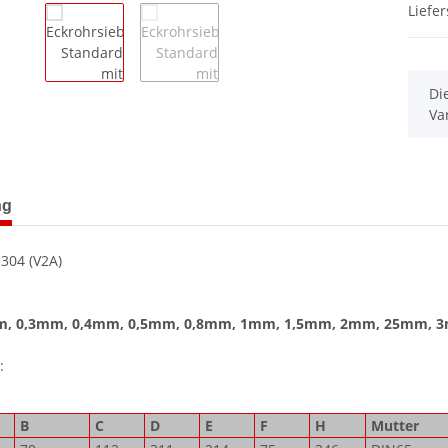
Liefe
x
Di
Va
terkarten anzeigen
ng
 304 (V2A)
m, 0,3mm, 0,4mm, 0,5mm, 0,8mm, 1mm, 1,5mm, 2mm, 25mm,
:
B
C
D
E
F
H
Mutter