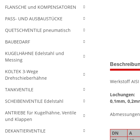
FLANSCHE und KOMPENSATOREN
PASS- UND AUSBAUSTÜCKE
QUETSCHVENTILE pneumatisch
BAUBEDARF
KUGELHÄHNE Edelstahl und
Messing
weitere Regis
Beschreibu
KOLTEK 3-Wege
Drehschieberhähne
Werkstoff AISI
TANKVENTILE
Lochungen:
SCHEIBENVENTILE Edelstahl
0,1mm, 0,2m
ANTRIEBE für Kugelhähne, Ventile
Abmessungen
und Klappen
DEKANTIERVENTILE
DN
A