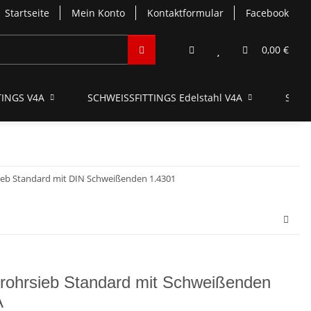
Startseite
Mein Konto
Kontaktformular
Facebook
0,00 €
INGS V4A
SCHWEISSFITTINGS Edelstahl V4A
SCHN
ieb Standard mit DIN Schweißenden 1.4301
rohrsieb Standard mit Schweißenden
A