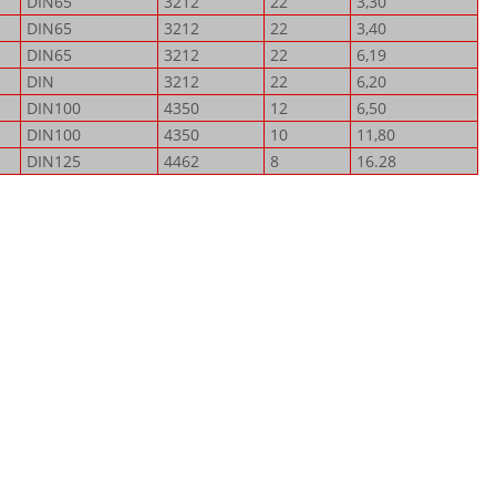
DIN65
3212
22
3,30
DIN65
3212
22
3,40
DIN65
3212
22
6,19
DIN
3212
22
6,20
DIN100
4350
12
6,50
DIN100
4350
10
11,80
DIN125
4462
8
16.28