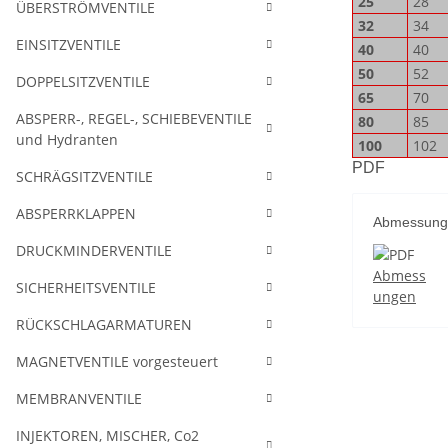
25
28
ÜBERSTRÖMVENTILE
32
34
EINSITZVENTILE
40
40
50
52
DOPPELSITZVENTILE
65
70
ABSPERR-, REGEL-, SCHIEBEVENTILE
80
85
und Hydranten
100
102
PDF
SCHRÄGSITZVENTILE
ABSPERRKLAPPEN
Abmessung
DRUCKMINDERVENTILE
Abmess
SICHERHEITSVENTILE
ungen
RÜCKSCHLAGARMATUREN
MAGNETVENTILE vorgesteuert
MEMBRANVENTILE
INJEKTOREN, MISCHER, Co2