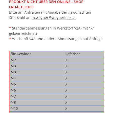
PRODUKT NICHT ÜBER DEN ONLINE - SHOP
ERHÄLTLICH!!!
Bitte um Anfragen mit Angabe der gewünschten
Stückzahl an
m.wagner@wagnerinox.at
*
Standardabmessungen in Werkstoff V2A (mit "X"
gekennzeichnet)
*
Werkstoff V4A und andere Abmessungen auf Anfrage
für Gewinde
lieferbar
M2
X
M3
X
M3,5
X
M4
X
M5
X
M6
X
M7
X
M8
X
M10
X