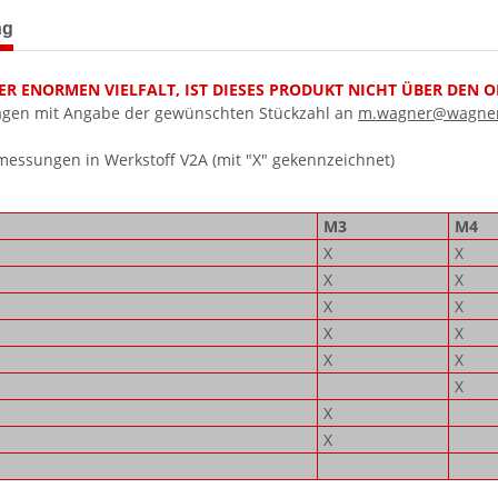
terkarten anzeigen
ng
R ENORMEN VIELFALT, IST DIESES PRODUKT NICHT ÜBER DEN ON
agen mit Angabe der gewünschten Stückzahl an
m.wagner@wagner
ssungen in Werkstoff V2A (mit "X" gekennzeichnet)
M3
M4
X
X
X
X
X
X
X
X
X
X
X
X
X