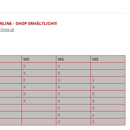
LINE - SHOP ERHÄLTLICH!!!
inox.at
M5
M6
M8
X
X
X
X
X
X
x
X
X
X
X
X
X
X
X
X
X
X
X
x
X
X