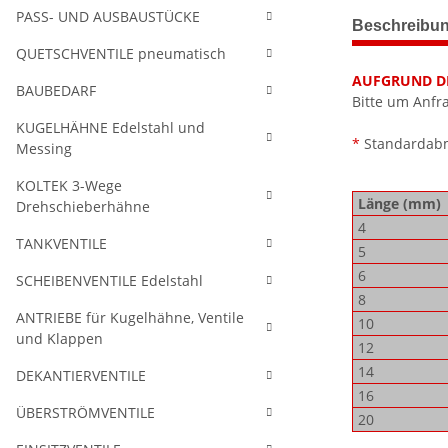
weitere Regis
PASS- UND AUSBAUSTÜCKE
Beschreibu
QUETSCHVENTILE pneumatisch
AUFGRUND DE
BAUBEDARF
Bitte um Anfr
KUGELHÄHNE Edelstahl und
*
Standardabme
Messing
KOLTEK 3-Wege
Länge (mm)
Drehschieberhähne
4
TANKVENTILE
5
6
SCHEIBENVENTILE Edelstahl
8
ANTRIEBE für Kugelhähne, Ventile
10
und Klappen
12
14
DEKANTIERVENTILE
16
ÜBERSTRÖMVENTILE
20