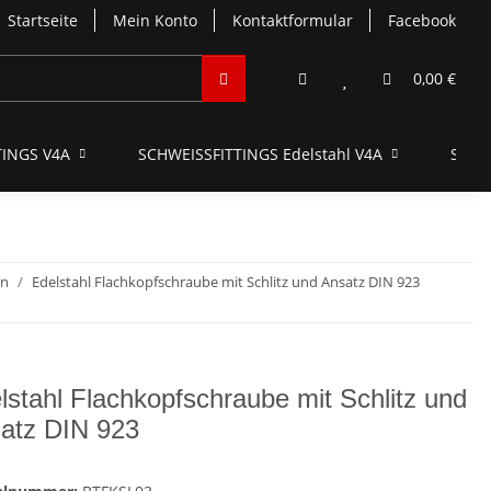
Startseite
Mein Konto
Kontaktformular
Facebook
0,00 €
INGS V4A
SCHWEISSFITTINGS Edelstahl V4A
SCHN
en
Edelstahl Flachkopfschraube mit Schlitz und Ansatz DIN 923
lstahl Flachkopfschraube mit Schlitz und
atz DIN 923