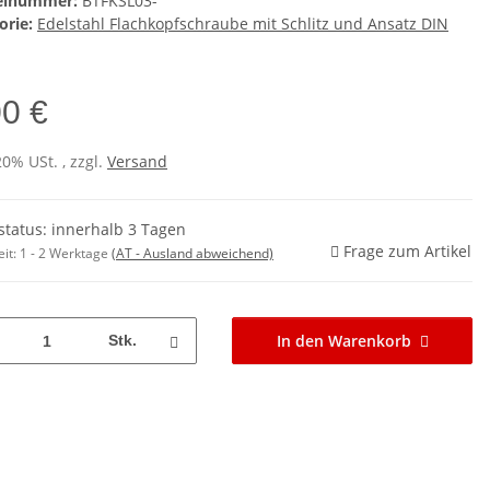
kelnummer:
BTFKSL03-
orie:
Edelstahl Flachkopfschraube mit Schlitz und Ansatz DIN
00 €
20% USt. , zzgl.
Versand
rstatus: innerhalb 3 Tagen
Frage zum Artikel
eit:
1 - 2 Werktage
(AT - Ausland abweichend)
In den Warenkorb
Stk.