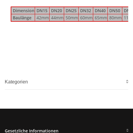
Dimension
DN15
DN20
DN25
DN32
DN40
DN50
DN6
Baulänge
42mm
44mm
50mm
60mm
65mm
80mm
110
Kategorien
Gesetzliche Informationen