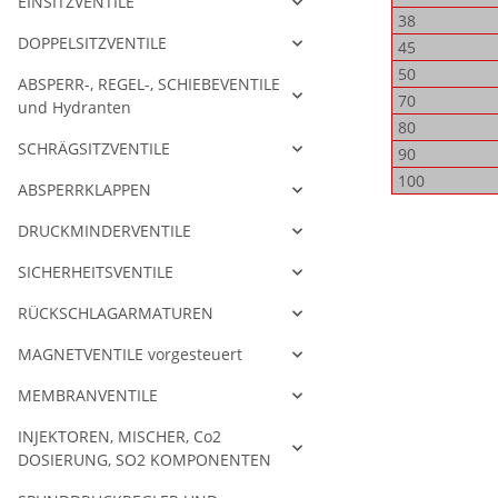
EINSITZVENTILE
38
DOPPELSITZVENTILE
45
50
ABSPERR-, REGEL-, SCHIEBEVENTILE
70
und Hydranten
80
SCHRÄGSITZVENTILE
90
100
ABSPERRKLAPPEN
DRUCKMINDERVENTILE
SICHERHEITSVENTILE
RÜCKSCHLAGARMATUREN
MAGNETVENTILE vorgesteuert
MEMBRANVENTILE
INJEKTOREN, MISCHER, Co2
DOSIERUNG, SO2 KOMPONENTEN