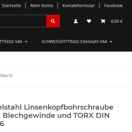
Startseite
Mein Konto
Kontaktformular
Facebook
0,00 €
TTINGS V4A
SCHWEISSFITTINGS Edelstahl V4A
SC
7504 TX
lstahl Linsenkopfbohrschraube
t Blechgewinde und TORX DIN
66