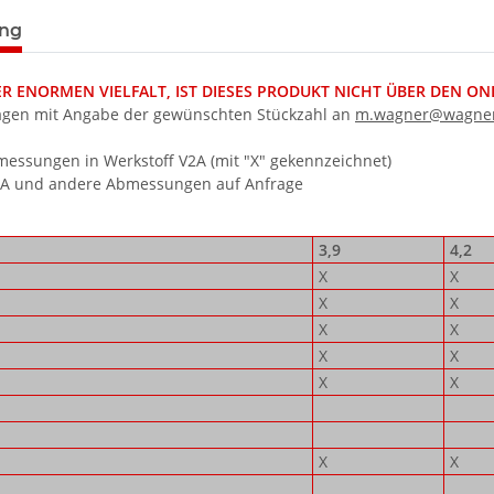
terkarten anzeigen
ung
 ENORMEN VIELFALT, IST DIESES PRODUKT NICHT ÜBER DEN ONLI
agen mit Angabe der gewünschten Stückzahl an
m.wagner@wagner
ssungen in Werkstoff V2A (mit "X" gekennzeichnet)
4A und andere Abmessungen auf Anfrage
3,9
4,2
X
X
X
X
X
X
X
X
X
X
X
X