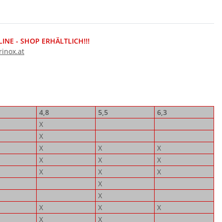
NE - SHOP ERHÄLTLICH!!!
inox.at
4,8
5,5
6,3
X
X
X
X
X
X
X
X
X
X
X
X
X
X
X
X
X
X