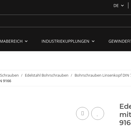
DE
MABEREICH
INDUSTRIEKUPPLUNGEN
GEWINDEFI
- Schrauben
Edelstahl Bohrschrauben
Bohrschrauben Linsenkopf DIN 
N 9166
Ede
mi
91