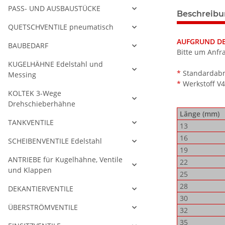
PASS- UND AUSBAUSTÜCKE
weitere Regis
Beschreib
QUETSCHVENTILE pneumatisch
AUFGRUND DER
BAUBEDARF
Bitte um Anfr
KUGELHÄHNE Edelstahl und
*
Standardabme
Messing
*
Werkstoff V
KOLTEK 3-Wege
Drehschieberhähne
Länge (mm)
TANKVENTILE
13
16
SCHEIBENVENTILE Edelstahl
19
ANTRIEBE für Kugelhähne, Ventile
22
und Klappen
25
28
DEKANTIERVENTILE
30
ÜBERSTRÖMVENTILE
32
35