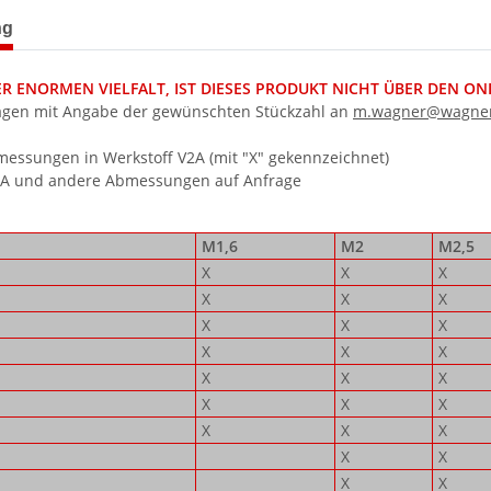
terkarten anzeigen
ng
 ENORMEN VIELFALT, IST DIESES PRODUKT NICHT ÜBER DEN ONLI
agen mit Angabe der gewünschten Stückzahl an
m.wagner@wagner
ssungen in Werkstoff V2A (mit "X" gekennzeichnet)
4A und andere Abmessungen auf Anfrage
M1,6
M2
M2,5
X
X
X
X
X
X
X
X
X
X
X
X
X
X
X
X
X
X
X
X
X
X
X
X
X