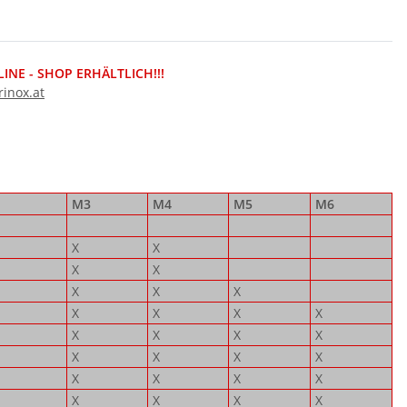
NE - SHOP ERHÄLTLICH!!!
inox.at
M3
M4
M5
M6
X
X
X
X
X
X
X
X
X
X
X
X
X
X
X
X
X
X
X
X
X
X
X
X
X
X
X