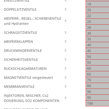
EINSITZVENTILE
18
DOPPELSITZVENTILE
20
22
ABSPERR-, REGEL-, SCHIEBEVENTILE
25
und Hydranten
28
SCHRÄGSITZVENTILE
30
35
ABSPERRKLAPPEN
40
DRUCKMINDERVENTILE
45
50
SICHERHEITSVENTILE
55
60
RÜCKSCHLAGARMATUREN
65
MAGNETVENTILE vorgesteuert
70
80
MEMBRANVENTILE
90
INJEKTOREN, MISCHER, Co2
95
DOSIERUNG, SO2 KOMPONENTEN
100