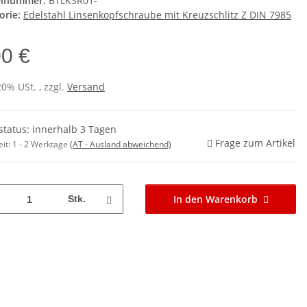
elnummer:
BTLKSR01-
orie:
Edelstahl Linsenkopfschraube mit Kreuzschlitz Z DIN 7985
00 €
20% USt. , zzgl.
Versand
rstatus: innerhalb 3 Tagen
Frage zum Artikel
eit:
1 - 2 Werktage
(AT - Ausland abweichend)
In den Warenkorb
Stk.