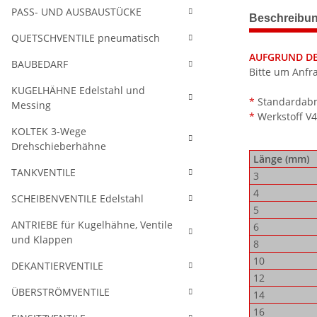
weitere Regis
PASS- UND AUSBAUSTÜCKE
Beschreibu
QUETSCHVENTILE pneumatisch
AUFGRUND DER
BAUBEDARF
Bitte um Anfr
KUGELHÄHNE Edelstahl und
*
Standardabme
Messing
*
Werkstoff V
KOLTEK 3-Wege
Drehschieberhähne
Länge (mm)
TANKVENTILE
3
4
SCHEIBENVENTILE Edelstahl
5
ANTRIEBE für Kugelhähne, Ventile
6
und Klappen
8
10
DEKANTIERVENTILE
12
ÜBERSTRÖMVENTILE
14
16