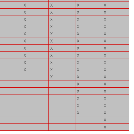
X
X
X
X
X
X
X
X
X
X
X
X
X
X
X
X
X
X
X
X
X
X
X
X
X
X
X
X
X
X
X
X
X
X
X
X
X
X
X
X
X
X
X
X
X
X
X
X
X
X
X
X
X
X
X