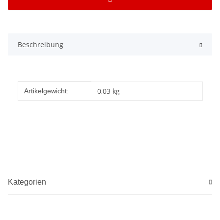
Beschreibung
Produkteigenschaft
Wert
0,03
kg
Artikelgewicht:
Kategorien