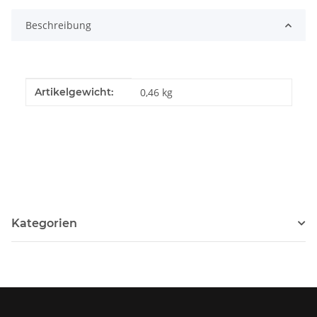
Beschreibung
Produkteigenschaft
Wert
Artikelgewicht:
0,46
kg
Kategorien