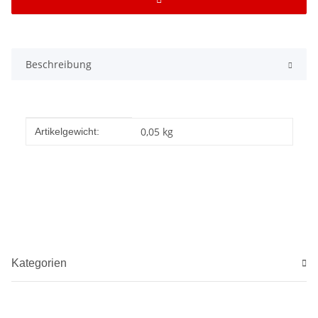
Beschreibung
Produkteigenschaft
Wert
0,05
kg
Artikelgewicht:
Kategorien