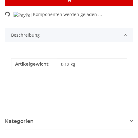
ing...
Komponenten werden geladen ...
Beschreibung
Produkteigenschaft
Wert
Artikelgewicht:
0,12
kg
Kategorien