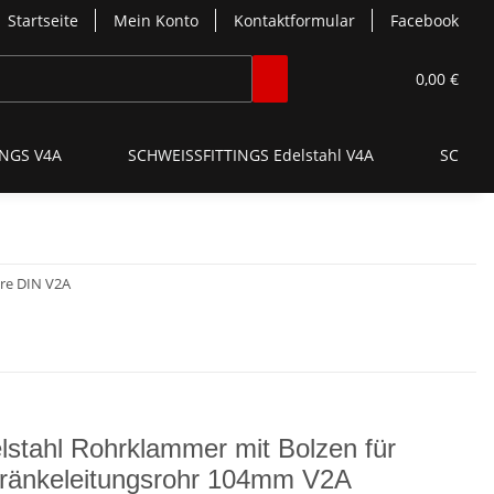
Startseite
Mein Konto
Kontaktformular
Facebook
0,00 €
NGS V4A
SCHWEISSFITTINGS Edelstahl V4A
SCHNE
hre DIN V2A
lstahl Rohrklammer mit Bolzen für
ränkeleitungsrohr 104mm V2A