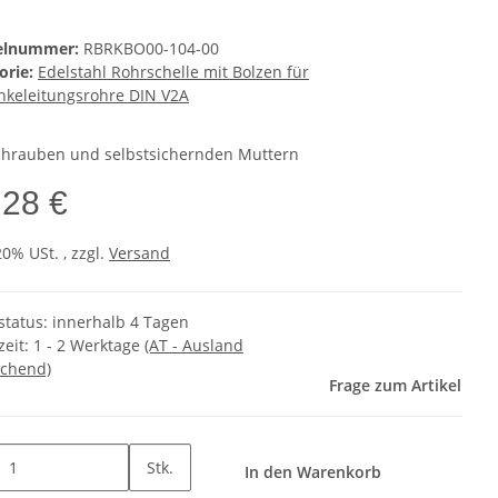
kelnummer:
RBRKBO00-104-00
orie:
Edelstahl Rohrschelle mit Bolzen für
nkeleitungsrohre DIN V2A
chrauben und selbstsichernden Muttern
,28 €
20% USt. , zzgl.
Versand
rstatus: innerhalb 4 Tagen
zeit:
1 - 2 Werktage
(AT - Ausland
chend)
Frage zum Artikel
Stk.
In den Warenkorb