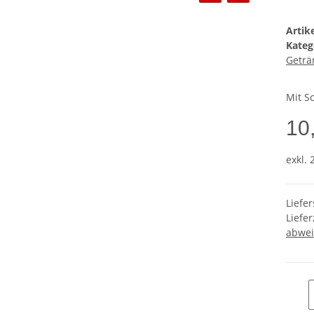
Arti
Kateg
Geträ
Mit S
10
exkl. 
Liefe
Liefer
abwei