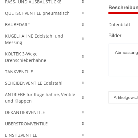
PASS- UND AUSBAUSTÜCKE
weitere Regis
Beschreibu
QUETSCHVENTILE pneumatisch
BAUBEDARF
Datenblatt
KUGELHÄHNE Edelstahl und
Bilder
Messing
Abmessung
KOLTEK 3-Wege
Drehschieberhähne
TANKVENTILE
SCHEIBENVENTILE Edelstahl
ANTRIEBE für Kugelhähne, Ventile
Produkteig
Wert
Artikelgewich
und Klappen
DEKANTIERVENTILE
ÜBERSTRÖMVENTILE
EINSITZVENTILE