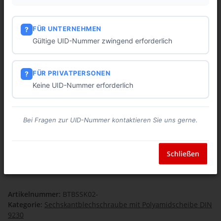
FÜR UNTERNEHMEN
?
Gültige UID-Nummer zwingend erforderlich
FÜR PRIVATPERSONEN
?
Keine UID-Nummer erforderlich
Bei Fragen zur UID-Nummer kontaktieren Sie uns gerne.
Edelstahl Sechskantblechschraube mit
Schließen
Polyamidscheibe DIN 9230
Artikelnummer:
BTBSSK02-
Kategorie:
Sechskantblechschraube mit Polyamidscheibe DIN
9230