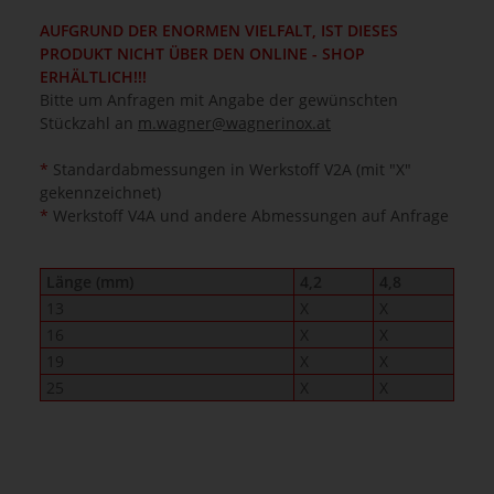
AUFGRUND DER ENORMEN VIELFALT, IST DIESES
PRODUKT NICHT ÜBER DEN ONLINE - SHOP
ERHÄLTLICH!!!
Bitte um Anfragen mit Angabe der gewünschten
Stückzahl an
m.wagner@wagnerinox.at
*
Standardabmessungen in Werkstoff V2A (mit "X"
gekennzeichnet)
*
Werkstoff V4A und andere Abmessungen auf Anfrage
Länge (mm)
4,2
4,8
13
X
X
16
X
X
19
X
X
25
X
X