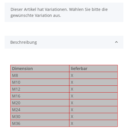
x
Dieser Artikel hat Variationen. Wählen Sie bitte die
gewünschte Variation aus.
Beschreibung
Dimension
lieferbar
M8
X
M10
X
M12
X
M16
X
M20
X
M24
X
M30
X
M36
X