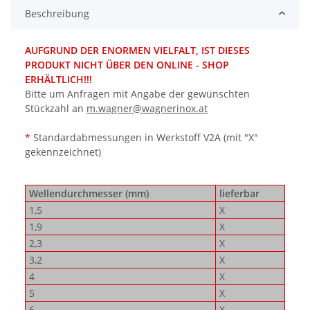
Beschreibung
AUFGRUND DER ENORMEN VIELFALT, IST DIESES
PRODUKT NICHT ÜBER DEN ONLINE - SHOP
ERHÄLTLICH!!!
Bitte um Anfragen mit Angabe der gewünschten
Stückzahl an
m.wagner@wagnerinox.at
*
Standardabmessungen in Werkstoff V2A (mit "X"
gekennzeichnet)
Wellendurchmesser (mm)
lieferbar
1,5
X
1,9
X
2,3
X
3,2
X
4
X
5
X
6
X