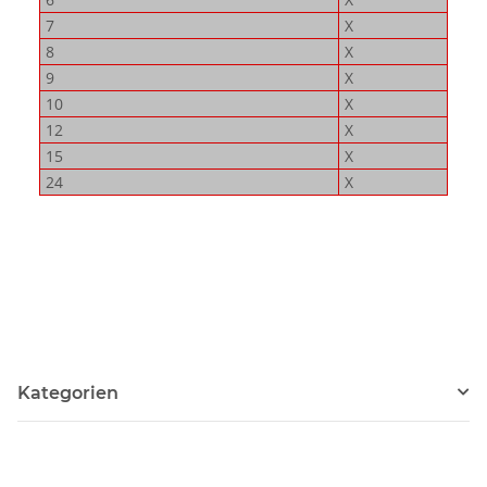
7
X
8
X
9
X
10
X
12
X
15
X
24
X
Kategorien