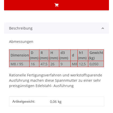
Beschreibung
Abmessungen
D
R
H
d3
h1
Gewicht
Dimension
d
(mm)
(mm)
(mm)
(mm)
(mm)
(kg)
M8 / 95
16
47,5
26
9
M8
12,5
0,050
Rationelle Fertigungsverfahren und werkstoffsparende
Ausführung machen diese Spannmutter zu einer sehr
preisgünstigen Edelstahl- Ausführung
Produkteigenschaft
Wert
0,06
kg
Artikelgewicht: