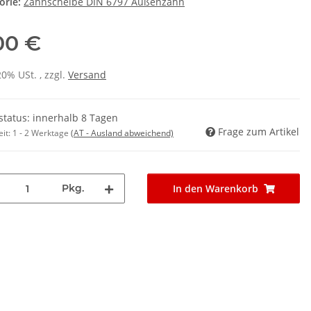
orie:
Zahnscheibe DIN 6797 Außenzahn
00 €
20% USt. , zzgl.
Versand
rstatus: innerhalb 8 Tagen
Frage zum Artikel
eit:
1 - 2 Werktage
(AT - Ausland abweichend)
Pkg.
In den Warenkorb