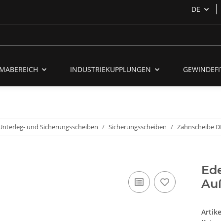
DE
MABEREICH
INDUSTRIEKUPPLUNGEN
GEWINDEFI
 Unterleg- und Sicherungsscheiben
Sicherungsscheiben
Zahnscheibe D
Ede
Au
Artik