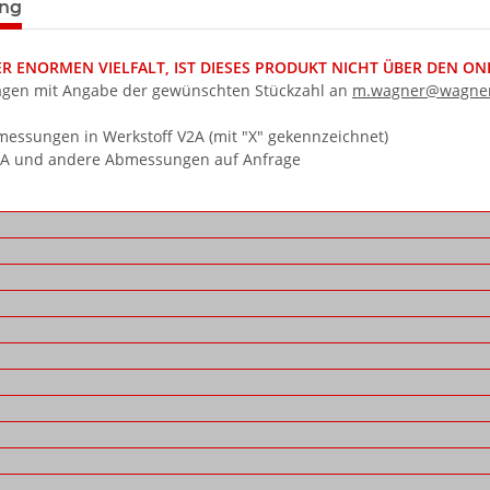
ung
 ENORMEN VIELFALT, IST DIESES PRODUKT NICHT ÜBER DEN ONLI
agen mit Angabe der gewünschten Stückzahl an
m.wagner@wagner
ssungen in Werkstoff V2A (mit "X" gekennzeichnet)
4A und andere Abmessungen auf Anfrage