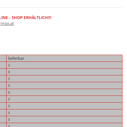
NE - SHOP ERHÄLTLICH!!!
inox.at
lieferbar
X
X
X
X
X
X
X
X
X
X