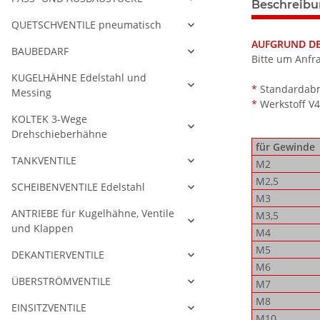
Beschreib
QUETSCHVENTILE pneumatisch
AUFGRUND DER
BAUBEDARF
Bitte um Anfr
KUGELHÄHNE Edelstahl und
*
Standardabme
Messing
*
Werkstoff V
KOLTEK 3-Wege
Drehschieberhähne
für Gewinde
TANKVENTILE
M2
M2,5
SCHEIBENVENTILE Edelstahl
M3
ANTRIEBE für Kugelhähne, Ventile
M3,5
und Klappen
M4
M5
DEKANTIERVENTILE
M6
ÜBERSTRÖMVENTILE
M7
M8
EINSITZVENTILE
M10