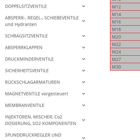
DOPPELSITZVENTILE
M12
M14
ABSPERR-, REGEL-, SCHIEBEVENTILE
M16
und Hydranten
M18
SCHRÄGSITZVENTILE
M20
M22
ABSPERRKLAPPEN
M24
DRUCKMINDERVENTILE
M27
M30
SICHERHEITSVENTILE
RÜCKSCHLAGARMATUREN
MAGNETVENTILE vorgesteuert
MEMBRANVENTILE
INJEKTOREN, MISCHER, Co2
DOSIERUNG, SO2 KOMPONENTEN
SPUNDDRUCKREGLER UND