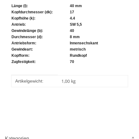
Länge (l):
40 mm
Kopfdurchmesser (dk):
17
Kopfhöhe (k):
4.4
Antrieb:
SW 5,5
Gewindelänge (b):
40
Durchmesser (d):
8 mm
Antriebsform:
Innensechskant
Gewindeart:
metrisch
Kopfform:
Rundkopf
Zugfestigkeit:
70
Produkteigenschaft
Wert
1,00
kg
Artikelgewicht:
Kategorien