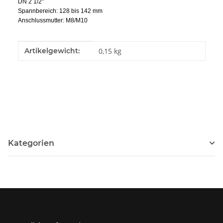
DN 2 1/2"
Spannbereich: 128 bis 142 mm
Anschlussmutter: M8/M10
Produkteigenschaft
Wert
Artikelgewicht:
0,15
kg
Kategorien