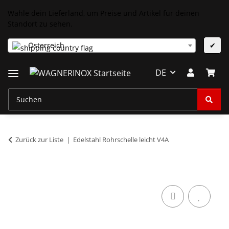
Wähle dein Lieferland, um Preise und Artikel für deinen
Standort zu sehen.
Österreich
✔
DE
Zurück zur Liste
Edelstahl Rohrschelle leicht V4A