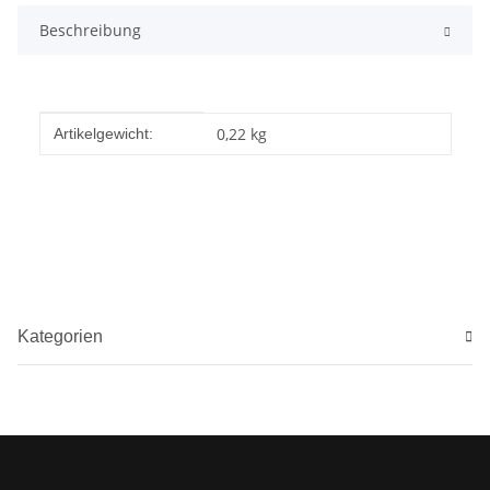
Beschreibung
Produkteigenschaft
Wert
0,22
kg
Artikelgewicht:
Kategorien