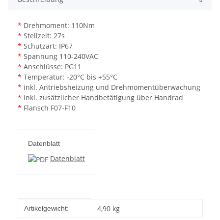
*
Drehmoment: 110Nm
*
Stellzeit: 27s
*
Schutzart: IP67
*
Spannung 110-240VAC
*
Anschlüsse: PG11
*
Temperatur: -20°C bis +55°C
*
inkl. Antriebsheizung und Drehmomentüberwachung
*
inkl. zusätzlicher Handbetätigung über Handrad
*
Flansch F07-F10
Datenblatt
Datenblatt
Produkteigenschaft
Wert
4,90
kg
Artikelgewicht: