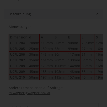
Beschreibung
Abmessungen:
Dimension
d
A
B
E
L
S
UCFL 204
20mm
113mm
60mm
90mm
25,5mm
12mm
UCFL 205
25mm
130mm
68mm
99mm
27mm
16mm
UCFL 206
30mm
148mm
80mm
117mm
31mm
16mm
UCFL 207
35mm
161mm
90mm
130mm
34mm
16mm
UCFL 208
40mm
175mm
100mm
144mm
36mm
16mm
UCFL 209
45mm
188mm
108mm
148mm
38mm
19mm
UCFL 210
50mm
197mm
115mm
157mm
40mm
19mm
Andere Dimensionen auf Anfrage:
m.wagner@wagnerinox.at