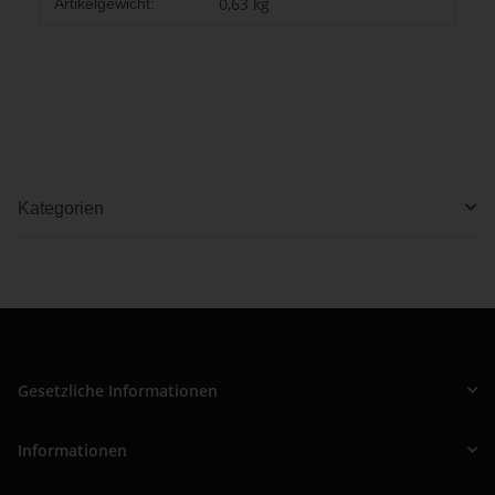
Produkteigenschaft
Wert
0,63
kg
Artikelgewicht:
Kategorien
Gesetzliche Informationen
Informationen