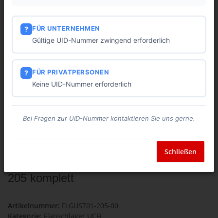
FÜR UNTERNEHMEN
?
Gültige UID-Nummer zwingend erforderlich
FÜR PRIVATPERSONEN
?
Keine UID-Nummer erforderlich
Bei Fragen zur UID-Nummer kontaktieren Sie uns gerne.
Schließen
Flanschlagergehäuse 2- Loch UCFL
205 komplett
Artikelnummer:
FLGUST01-205-00
Kategorie:
Flanschlager UCFL