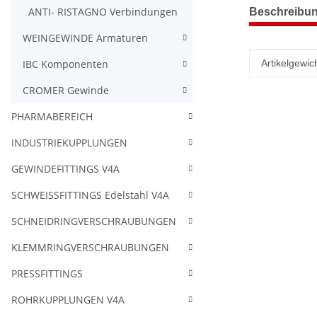
weitere Regis
ANTI- RISTAGNO Verbindungen
Beschreibu
WEINGEWINDE Armaturen
Produkteig
Wert
IBC Komponenten
Artikelgewich
CROMER Gewinde
PHARMABEREICH
INDUSTRIEKUPPLUNGEN
GEWINDEFITTINGS V4A
SCHWEISSFITTINGS Edelstahl V4A
SCHNEIDRINGVERSCHRAUBUNGEN
KLEMMRINGVERSCHRAUBUNGEN
PRESSFITTINGS
ROHRKUPPLUNGEN V4A