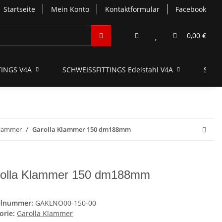
Startseite
Mein Konto
Kontaktformular
Facebook
0,00 €
INGS V4A
SCHWEISSFITTINGS Edelstahl V4A
SCHN
Klammer
Garolla Klammer 150 dm188mm
olla Klammer 150 dm188mm
elnummer:
GAKLNO00-150-00
orie:
Garolla Klammer