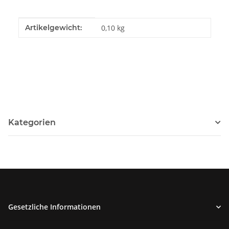
Produkteigenschaft
Wert
Artikelgewicht:
0,10
kg
Kategorien
Gesetzliche Informationen