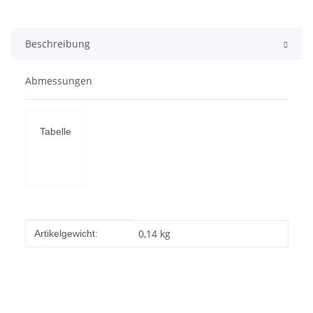
Beschreibung
Abmessungen
Tabelle
Produkteigenschaft
Wert
0,14
kg
Artikelgewicht: