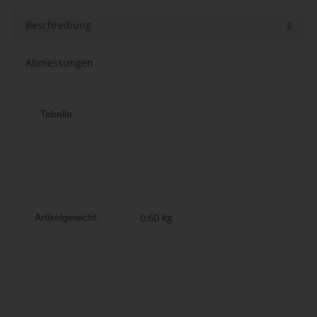
Beschreibung
Abmessungen
Tabelle
Produkteigenschaft
Wert
0,60
kg
Artikelgewicht: