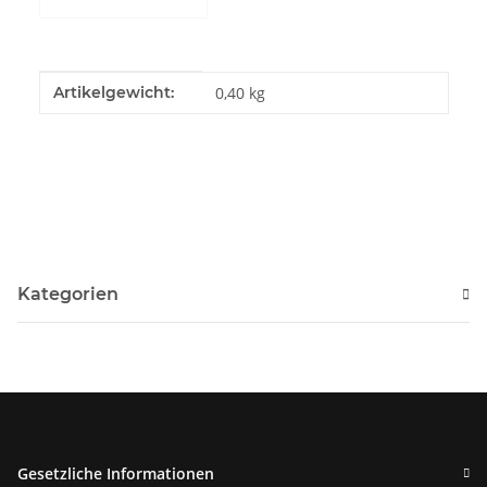
Produkteigenschaft
Wert
Artikelgewicht:
0,40
kg
Kategorien
Gesetzliche Informationen