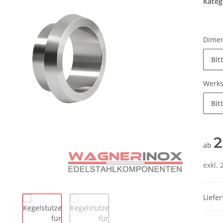
Kateg
Dime
Bit
Werks
Bit
2
ab
exkl. 
Liefe