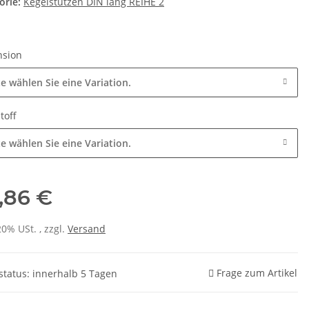
orie:
Kegelstutzen DIN lang REIHE 2
nsion
te wählen Sie eine Variation.
toff
te wählen Sie eine Variation.
,86 €
20% USt. , zzgl.
Versand
Frage zum Artikel
rstatus: innerhalb 5 Tagen