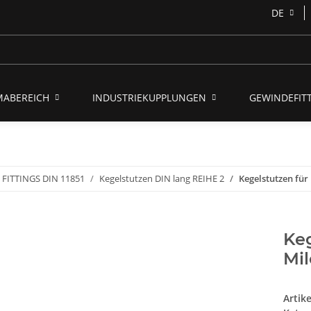
DE
MABEREICH
INDUSTRIEKUPPLUNGEN
GEWINDEFITT
FITTINGS DIN 11851
Kegelstutzen DIN lang REIHE 2
Kegelstutzen fü
Keg
Mi
Artik