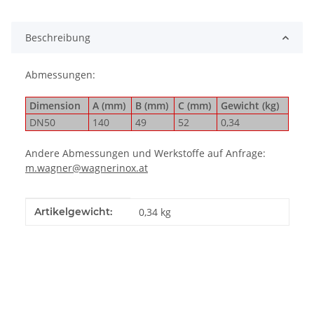
Beschreibung
Abmessungen:
Dimension
A (mm)
B (mm)
C (mm)
Gewicht (kg)
DN50
140
49
52
0,34
Andere Abmessungen und Werkstoffe auf Anfrage:
m.wagner@wagnerinox.at
Produkteigenschaft
Wert
Artikelgewicht:
0,34
kg